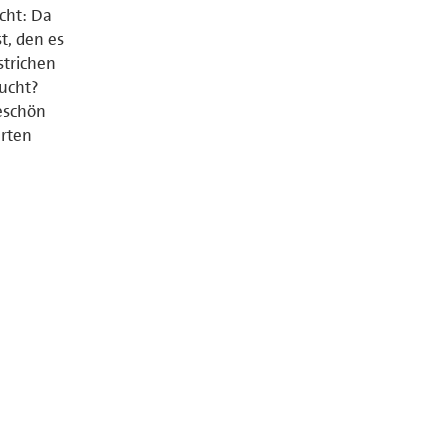
cht: Da
t, den es
strichen
aucht?
keschön
arten