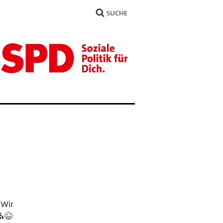
SUCHE
 Wir
⛪😉