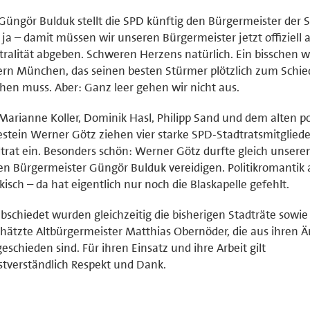
Güngör Bulduk stellt die SPD künftig den Bürgermeister der S
ja – damit müssen wir unseren Bürgermeister jetzt offiziell 
ralität abgeben. Schweren Herzens natürlich. Ein bisschen w
rn München, das seinen besten Stürmer plötzlich zum Schied
en muss. Aber: Ganz leer gehen wir nicht aus.
Marianne Koller, Dominik Hasl, Philipp Sand und dem alten po
stein Werner Götz ziehen vier starke SPD-Stadtratsmitgliede
trat ein. Besonders schön: Werner Götz durfte gleich unser
en Bürgermeister Güngör Bulduk vereidigen. Politikromantik 
kisch – da hat eigentlich nur noch die Blaskapelle gefehlt.
bschiedet wurden gleichzeitig die bisherigen Stadträte sowie
hätzte Altbürgermeister Matthias Obernöder, die aus ihren 
eschieden sind. Für ihren Einsatz und ihre Arbeit gilt
stverständlich Respekt und Dank.