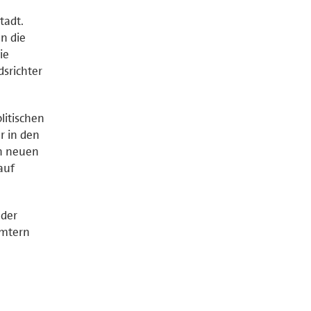
tadt.
an die
ie
srichter
litischen
r in den
en neuen
auf
 der
Ämtern