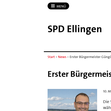
MENÜ
SPD Ellingen
Start
›
News
›
Erster Bürgermeister Güng
Erster Bürgermei
10. M
Die 
wähl