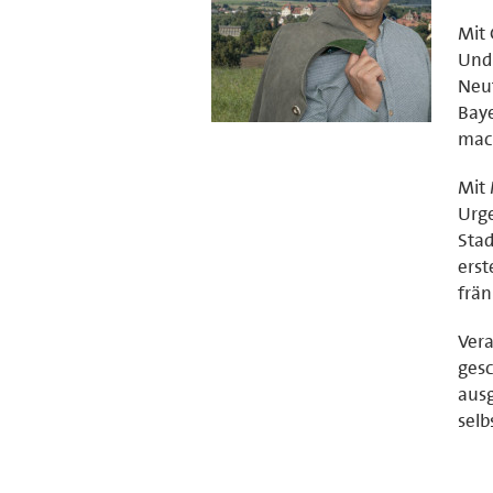
Mit 
Und 
Neut
Baye
mach
Mit 
Urge
Stad
erst
frän
Vera
gesc
ausg
selb